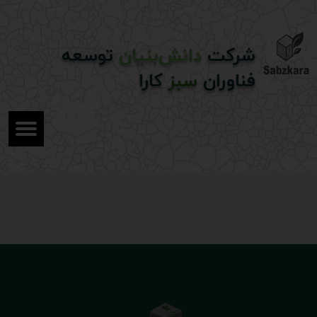
شرکت
دانش‌بنیان
توسعه
فناوران
سبز
کارا