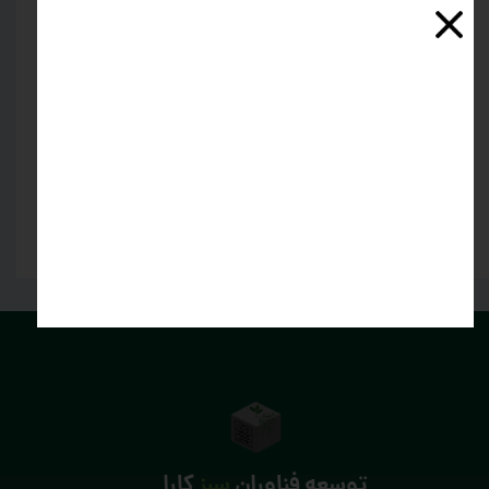
المللی فناوری نانو
تهران ۱۴۰۳
۱۴ آبان ۰۳
برگزاری اولین
جشنواره کسب و
کار آفرینی
دانشگاه شهید
بهشتی
۲۵ آبان ۰۰
دسته بندی ها
اخبار
(۲)
توسعه فناوران
سبز
کارا