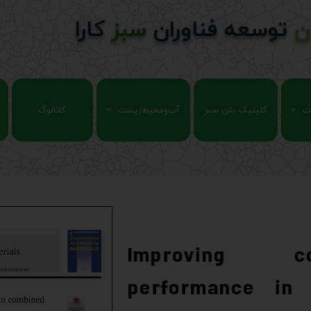
ن
توسعه فناوران
سبز
کارا
ت
کلینیک بتن سبز
آب‌ومحیط‌زیست
کاتالوگ
ات
نانو فناوری
و مقاومت بتن
پساب خاکستری
ات
فناوری غشایی
رسنل
Improving c
performance in 