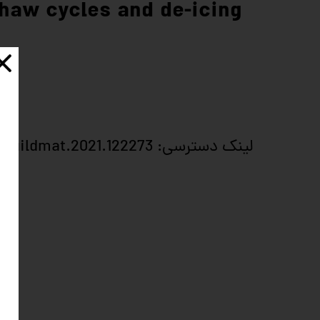
thaw cycles and de-icing
لینک دسترسی: https://doi.org/10.1016/j.conbuildmat.2021.122273