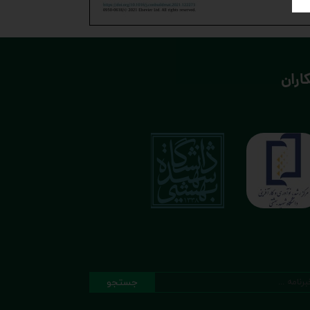
اران
جستجو