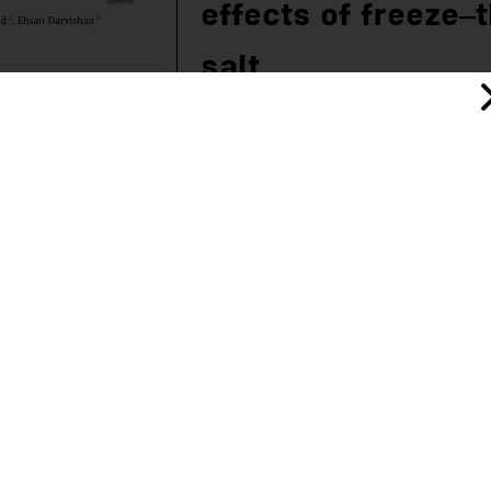
effects of freeze–
salt