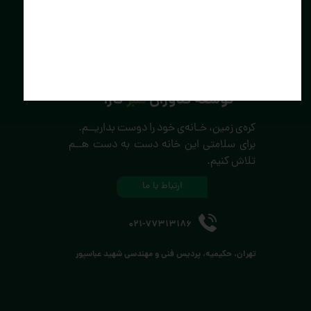
توسعه فناوران
سبز
کارا
کره‌ی زمین، خـانه‌ی خود را دوست بداریــم.
برای سلامتی این خانه دست به دست هــم
تلاش کنیم.
ارتباط با ما
021-77313186
تهران، حکیمیه، پردیس فنی و مهندسی شهید عباسپور