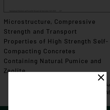
Microstructure, Compressive
Strength and Transport
Properties of High Strength Self-
Compacting Concretes
Containing Natural Pumice and
Zeolite
ینک دسترسی:
https://waset.org/Publication/1000864