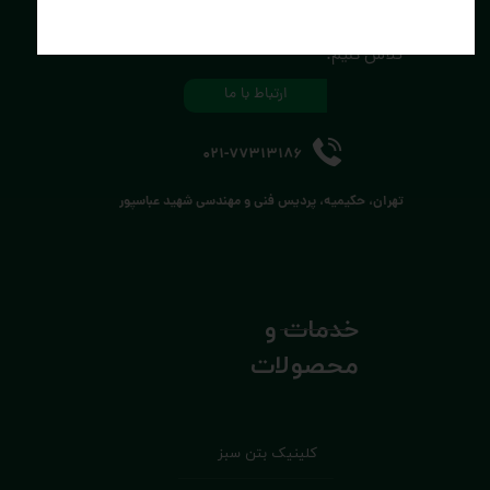
کره‌ی زمین، خـانه‌ی خود را دوست بداریــم.
برای سلامتی این خانه دست به دست هــم
تلاش کنیم.
ارتباط با ما
021-77313186
تهران، حکیمیه، پردیس فنی و مهندسی شهید عباسپور
خدمات و
محصولات
کلینیک بتن سبز