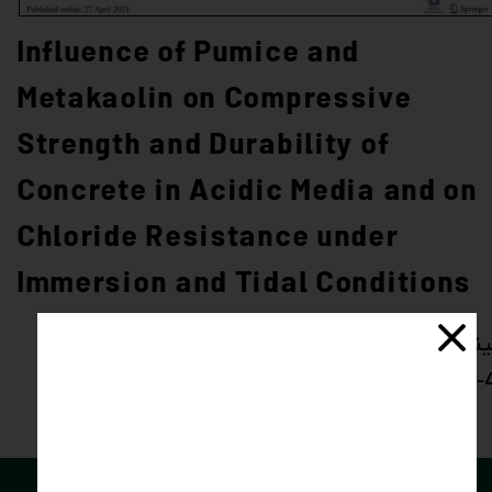
Influence of Pumice and
Metakaolin on Compressive
Strength and Durability of
Concrete in Acidic Media and on
Chloride Resistance under
Immersion and Tidal Conditions
ینک دسترسی:
https://doi.org/10.1007/s40996-021-00637-