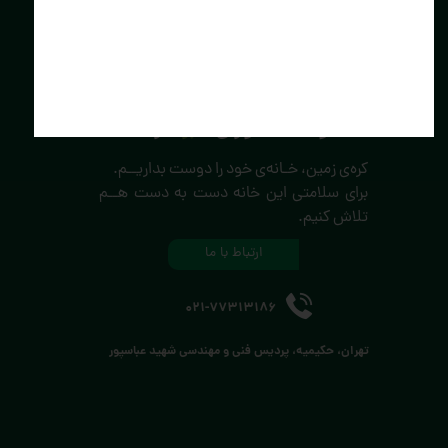
توسعه فناوران
سبز
کارا
کره‌ی زمین، خـانه‌ی خود را دوست بداریــم.
برای سلامتی این خانه دست به دست هــم
تلاش کنیم.
ارتباط با ما
021-77313186
تهران، حکیمیه، پردیس فنی و مهندسی شهید عباسپور