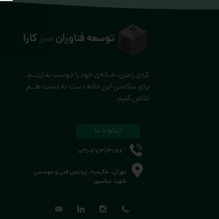
توسعه فناوران
سبز
کارا
کره‌ی زمین، خـانه‌ی خود را دوست بداریــم.
برای سلامتی این خانه دست به دست هــم
تلاش کنیم.
ارتباط با ما
021-77313186
تهران، حکیمیه، پردیس فنی و مهندسی
شهید عباسپور