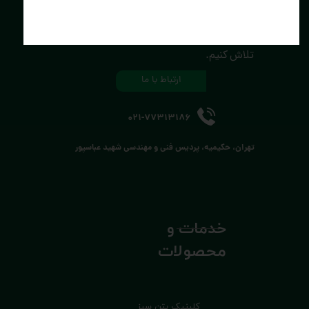
کره‌ی زمین، خـانه‌ی خود را دوست بداریــم.
برای سلامتی این خانه دست به دست هــم
تلاش کنیم.
ارتباط با ما
021-77313186
تهران، حکیمیه، پردیس فنی و مهندسی شهید عباسپور
خدمات و
محصولات
کلینیک بتن سبز