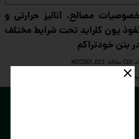
صوصیات مصالح، آنالیز حرارتی و
فوذ یون کلراید تحت شرایط مختلف
ر بتن خودتراکم
 COI مقاله: NCCD01_022
نک دسترسی: https://civilica.com/doc/960578
توسعه فناوران
سبز
کارا