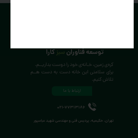
توسعه فناوران
سبز
کارا
کره‌ی زمین، خـانه‌ی خود را دوست بداریــم.
برای سلامتی این خانه دست به دست هــم
تلاش کنیم.
ارتباط با ما
021-77313186
تهران، حکیمیه، پردیس فنی و مهندسی شهید عباسپور