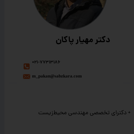
دکتر مهیار پاکان
021-77313186
​m_pakan@sabzkara.com
+ دکترای تخصصی مهندسی محیط‌زیست