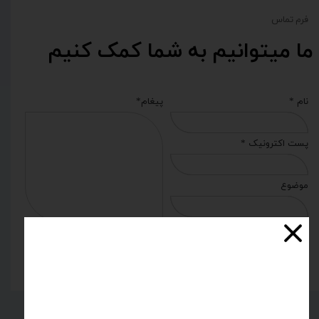
​فرم تماس
ما میتوانیم به شما کمک کنیم
نام *
پیغام*
پست اکترونیک *
موضوع
ارسال