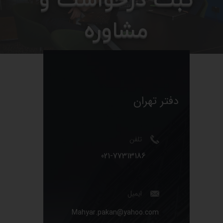
مشاوره
دفتر تهران
تلفن
021-77313186​​​​​​​
ایمیل
Mahyar.pakan@yahoo.com