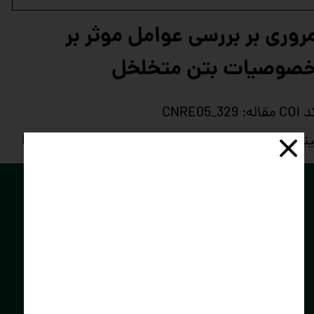
روری بر بررسی عوامل موثر بر
صوصیات بتن متخلخل
مقاله: CNRE05_329
نک دسترسی: https://civilica.com/doc/1249003
توسعه فناوران
سبز
کارا
کره‌ی زمین، خـانه‌ی خود را دوست بداریــم.