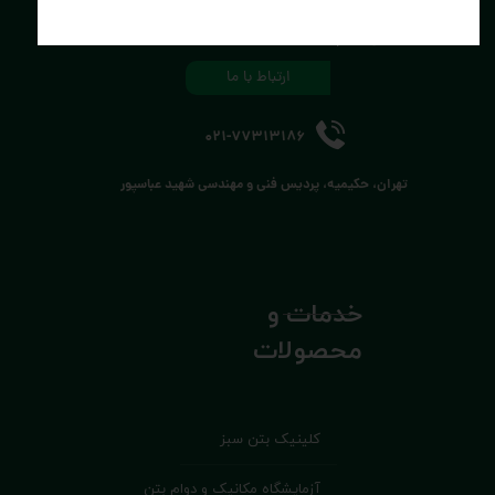
برای سلامتی این خانه دست به دست هــم
تلاش کنیم.
ارتباط با ما
021-77313186
تهران، حکیمیه، پردیس فنی و مهندسی شهید عباسپور
خدمات و
محصولات
کلینیک بتن سبز
آزمایشگاه مکانیک و دوام بتن